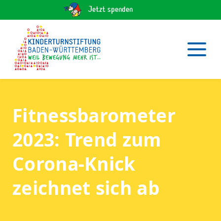
Jetzt spenden
Fitnessbarometer
2023: Trend zum
Corona-Knick
zeichnet sich ab