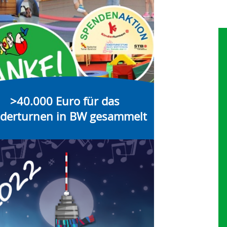
>40.000 Euro für das
nderturnen in BW gesammelt