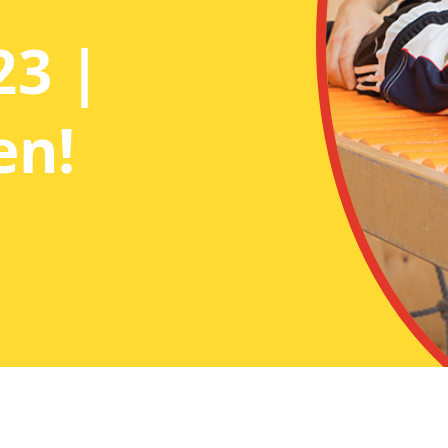
23 |
en!