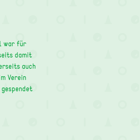
1 war für
seits damit
erseits auch
im Verein
e gespendet