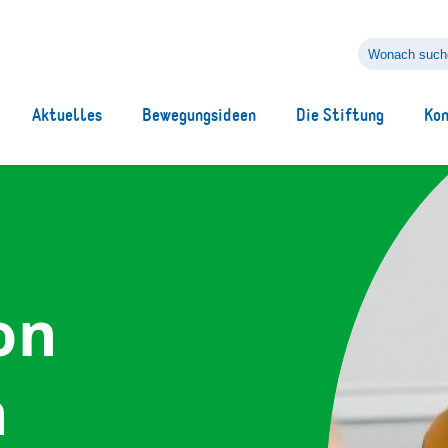
Wonach
suchen
Sie?
Aktuelles
Bewegungsideen
Die Stiftung
Ko
ement
on
n